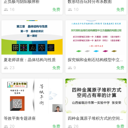
正负极与阴阳极辨析
数形结合玩转分布系数图
16
免费
10
免费
夏老师讲座：晶体结构与性质
探究铜和金刚石结构模型中立方晶胞的构图过程
23
免费
9
免费
等效平衡专题讲座
四种金属原子堆积方式的空间利用率计算
20
免费
26
免费