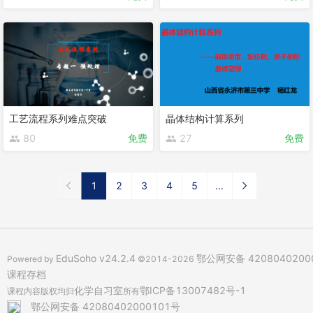
工艺流程系列难点突破
晶体结构计算系列
80
免费
27
免费
1
2
3
4
5
...
EduSoho v24.2.4
鄂公网安备 4208040200
Powered by
©2014-2026
课程存档
化学自习室
鄂ICP备13007482号-1
课程内容版权均归
所有
鄂公网安备 42080402000101号