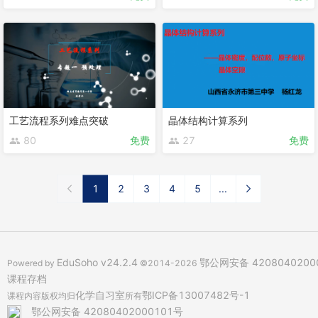
工艺流程系列难点突破
晶体结构计算系列
80
免费
27
免费
1
2
3
4
5
...
EduSoho v24.2.4
鄂公网安备 4208040200
Powered by
©2014-2026
课程存档
化学自习室
鄂ICP备13007482号-1
课程内容版权均归
所有
鄂公网安备 42080402000101号