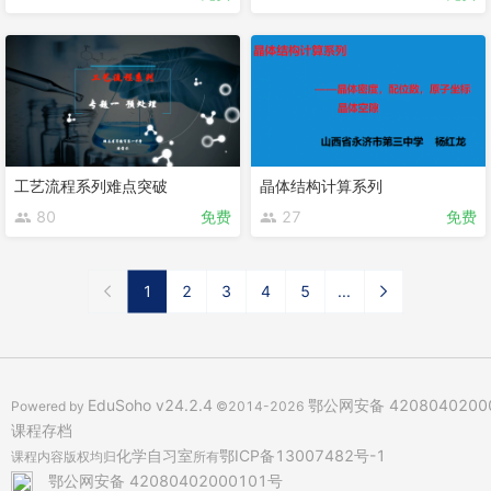
工艺流程系列难点突破
晶体结构计算系列
80
免费
27
免费
1
2
3
4
5
...
EduSoho v24.2.4
鄂公网安备 4208040200
Powered by
©2014-2026
课程存档
化学自习室
鄂ICP备13007482号-1
课程内容版权均归
所有
鄂公网安备 42080402000101号