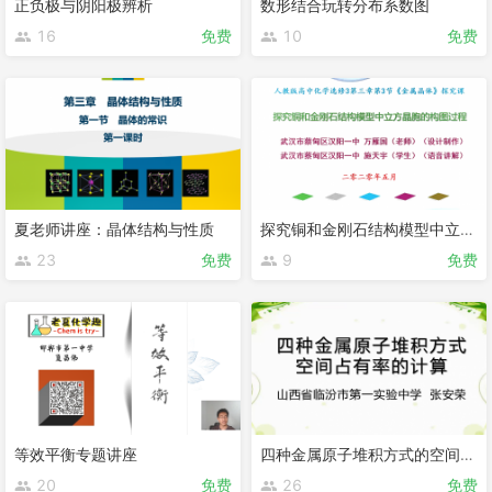
正负极与阴阳极辨析
数形结合玩转分布系数图
16
免费
10
免费
夏老师讲座：晶体结构与性质
探究铜和金刚石结构模型中立方晶胞的构图过程
23
免费
9
免费
等效平衡专题讲座
四种金属原子堆积方式的空间利用率计算
20
免费
26
免费