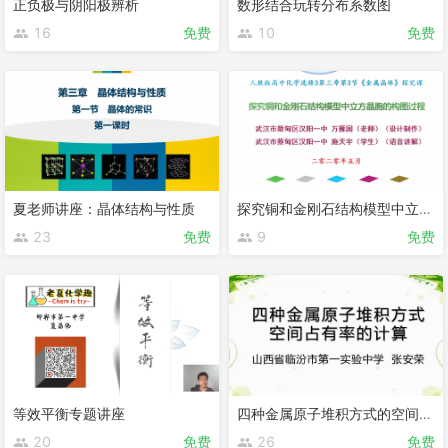
正负极与阴阳极辨析
数形结合玩转分布系数图
16
免费
10
免费
夏老师讲座：晶体结构与性质
探究铜和金刚石结构模型中立方晶胞的构图过程
23
免费
9
免费
等效平衡专题讲座
四种金属原子堆积方式的空间利用率计算
20
免费
26
免费