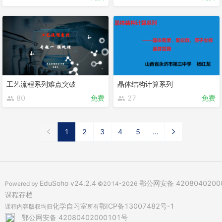
工艺流程系列难点突破
晶体结构计算系列
80
免费
27
免费
1
2
3
4
5
...
EduSoho v24.2.4
鄂公网安备 4208040200
Powered by
©2014-2026
课程存档
化学自习室
鄂ICP备13007482号-1
课程内容版权均归
所有
鄂公网安备 42080402000101号