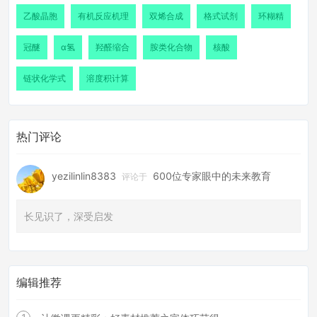
乙酸晶胞
有机反应机理
双烯合成
格式试剂
环糊精
冠醚
α氢
羟醛缩合
胺类化合物
核酸
链状化学式
溶度积计算
热门评论
yezilinlin8383
600位专家眼中的未来教育
评论于
长见识了，深受启发
编辑推荐