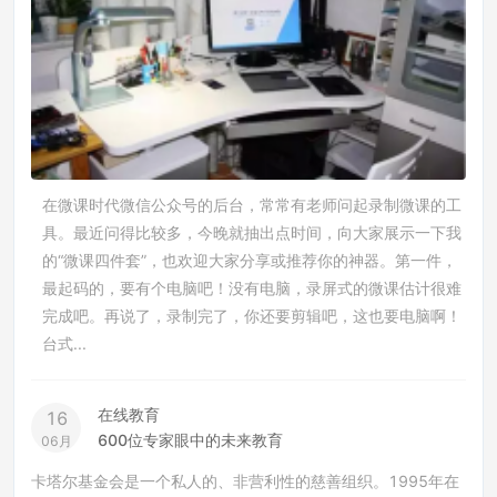
在微课时代微信公众号的后台，常常有老师问起录制微课的工
具。最近问得比较多，今晚就抽出点时间，向大家展示一下我
的“微课四件套”，也欢迎大家分享或推荐你的神器。第一件，
最起码的，要有个电脑吧！没有电脑，录屏式的微课估计很难
完成吧。再说了，录制完了，你还要剪辑吧，这也要电脑啊！
台式...
在线教育
16
600位专家眼中的未来教育
06月
卡塔尔基金会是一个私人的、非营利性的慈善组织。1995年在