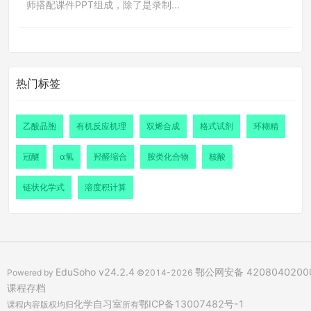
师搭配课件PPT组成，除了是录制...
热门标签
乙酸晶胞
有机反应机理
双烯合成
格式试剂
环糊精
冠醚
α氢
羟醛缩合
胺类化合物
核酸
链状化学式
溶度积计算
EduSoho v24.2.4
鄂公网安备 4208040200
Powered by
©2014-2026
课程存档
化学自习室
鄂ICP备13007482号-1
课程内容版权均归
所有