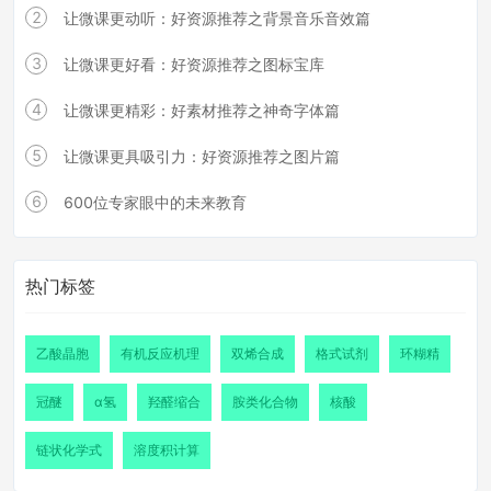
2
让微课更动听：好资源推荐之背景音乐音效篇
3
让微课更好看：好资源推荐之图标宝库
4
让微课更精彩：好素材推荐之神奇字体篇
5
让微课更具吸引力：好资源推荐之图片篇
6
600位专家眼中的未来教育
热门标签
乙酸晶胞
有机反应机理
双烯合成
格式试剂
环糊精
冠醚
α氢
羟醛缩合
胺类化合物
核酸
链状化学式
溶度积计算