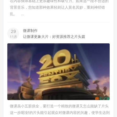
在内容保障基础上更添趣味性和吸引力。如果选一段不合适的
背景音乐，您知道那种效果轻则让人莫名其妙，重则神经错
乱。 ...
微课制作
29
让微课更象大片：好资源推荐之片头篇
11月
微课虽小五脏俱全，要打造一个精致的微课又怎么能缺了片头
这一步呢!好的片头能引起观众对微课内容的兴趣，使学生达到