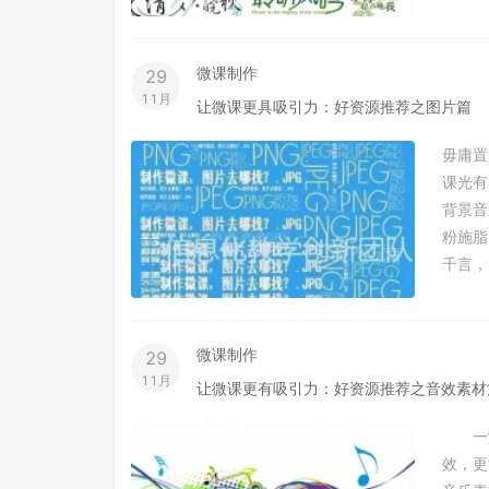
微课制作
29
11月
让微课更具吸引力：好资源推荐之图片篇
毋庸置
课光有
背景音
粉施
千言，
微课制作
29
11月
让微课更有吸引力：好资源推荐之音效素材
一堂
效，更