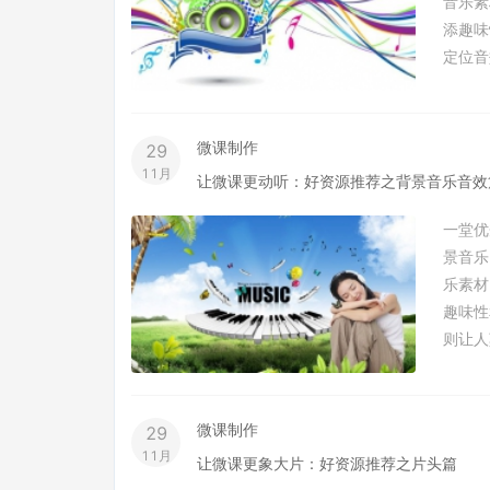
音乐素
添趣
定位音
微课制作
29
11月
让微课更动听：好资源推荐之背景音乐音效
一堂优
景音乐
乐素材
趣味性
则让人
微课制作
29
11月
让微课更象大片：好资源推荐之片头篇