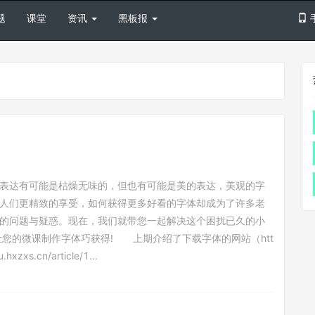
题
课堂
资讯
黑板报
表达有可能是枯燥无味的，但也有可能是美的表达，美观的字
人们更精致的享受，如何获得更多好看的字体却成为了许多老
的问题与疑惑。现在，我们就带您一起解决这个困扰已久的小
让您的微课制作字体巧获得! 上期介绍了下载字体的网站（htt
u.hxzxs.cn/article/1...