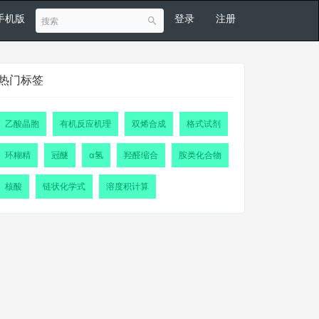
手机版
登录
注册
热门标签
乙酸晶胞
有机反应机理
双烯合成
格式试剂
环糊精
冠醚
α氢
羟醛缩合
胺类化合物
核酸
链状化学式
溶度积计算