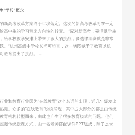
“学段”概念
的新高考改革方案终于尘埃落定。这次的新高考改革将在一定
给高中生的学习带来方向性的转变。 “应对新高考，要满足学生
，给学校教学安排上带来了很大的挑战，像选课组班就是非常
题。”杭州高级中学校长尚可坦言，这一切既赋予了教育以机
对教育提出了挑战。 ...
行业和教育行业因为“在线教育”这个名词的出现，近几年爆发出
热潮。众多的“在线教育”纷纷涌现，其中占大部分的都是由传统
教育机构转型而来，由此也产生了很多教育模式的问题。他们
照搬传统授课方式，由一名老师搭配课件PPT组成，除了是录