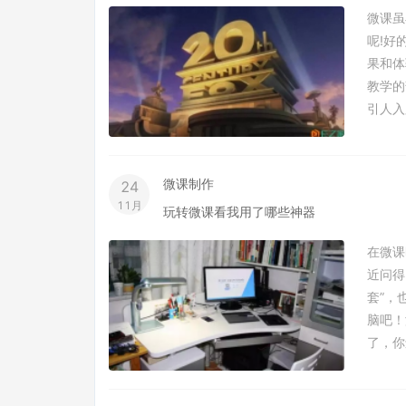
微课虽
呢!好
果和体
教学的
引人入
微课制作
24
11月
玩转微课看我用了哪些神器
在微课
近问得
套”，
脑吧！
了，你