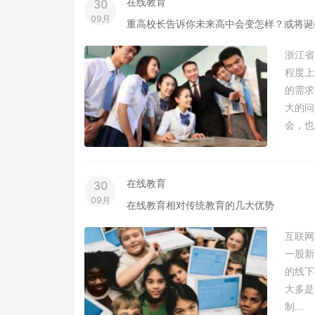
在线教育
30
09月
重高校长告诉你未来高中会变怎样？或将诞生
浙江省
程度上
的需求
大的问
会，也
在线教育
30
09月
在线教育相对传统教育的几大优势
互联网
一股新
的线下
大多是
制...