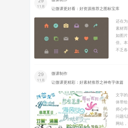
29
11月
让微课更好看：好资源推荐之图标宝库
还在为
素材而
如图片
倍。本
不乏各
微课制作
29
11月
让微课更精彩：好素材推荐之神奇字体篇
文字的
体带给
师心中
问题!
网站，