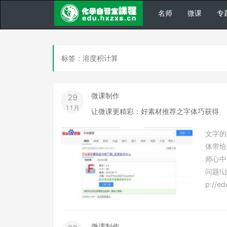
名师
微课
专
标签：溶度积计算
微课制作
29
11月
让微课更精彩：好素材推荐之字体巧获得
文字的
体带给
师心中
问题!
p://ed
微课制作